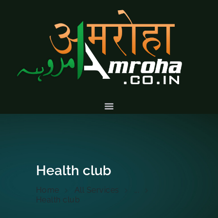
HOME
ABOUT
HISTORY &
CULTURE
GALLERY
EVENTS
VOLUNTARY
SERVICES
Health club
Home
All Services
...
Health club