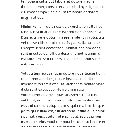
tempora incidunt ut labore et dolore magnam
dolor sit amet, consectetur adipisicing elit, sed do
eiusmod tempor incididunt ut labore et dolore
magna aliqua.
Minim veniam, quis nostrud exercitation ullamco
laboris nisi ut aliquip ex ea commodo consequat.
Duis aute irure dolor in reprehenderit in voluptate
velit esse cillum dolore eu fugiat nulla pariatur.
Excepteur sint occaecat cupidatat non proident,
sunt in culpa qui officia deserunt mollit anim id
est laborum. Sed ut perspiciatis unde omnis iste
natus error sit.
Voluptatem accusantium doloremque laudantium,
totam rem aperiam, eaque ipsa quae ab illo
inventore veritatis et quasi architecto beatae vitae
dicta sunt explicabo. Nemo enim ipsam
voluptatem quia voluptas sit aspernatur aut odit
aut fugit, sed quia consequuntur magni dolores
eos qui ratione voluptatem sequi nesciunt. Neque
porro quisquam est, qui dolorem ipsum quia dolor
sit amet, consectetur, adipisci velit, sed quia non
numquam eius modi tempora incidunt ut labore et